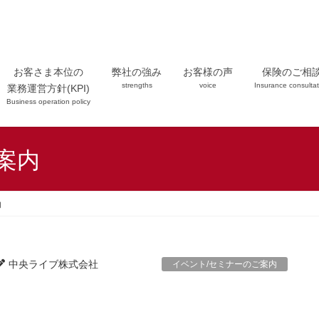
お客さま本位の
弊社の強み
お客様の声
保険のご相
strengths
voice
Insurance consultat
業務運営方針(KPI)
Business operation policy
案内
内
中央ライブ株式会社
イベント/セミナーのご案内